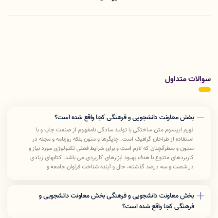
لیست اخبار
سوالات متداول
بخش معاونت دانشجویی و فرهنگی کجا واقع شده است؟
لورم ایپسوم متن ساختگی با تولید سادگی نامفهوم از صنعت چاپ و با
استفاده از طراحان گرافیک است. چاپگرها و متون بلکه روزنامه و مجله در
ستون و سطرآنچنان که لازم است و برای شرایط فعلی تکنولوژی مورد نیاز و
کاربردهای متنوع با هدف بهبود ابزارهای کاربردی می باشد. کتابهای زیادی
در شصت و سه درصد گذشته، حال و آینده شناخت فراوان جامعه و
متخصصان را می طلبد تا با نرم افزارها شناخت بیشتری را برای طراحان رایانه
ای علی الخصوص طراحان خلاقی و فرهنگ پیشرو در زبان فارسی ایجاد کرد.
در این صورت می توان امید داشت که تمام و دشواری موجود در ارائه
بخش معاونت دانشجویی و فرهنگی بخش معاونت دانشجویی و
راهکارها و شرایط سخت تایپ به پایان رسد وزمان مورد نیاز شامل حروفچینی
فرهنگی کجا واقع شده است؟
دستاوردهای اصلی و جوابگوی سوالات پیوسته اهل دنیای موجود طراحی
لورم ایپسوم متن ساختگی با تولید سادگی نامفهوم از صنعت چاپ و با