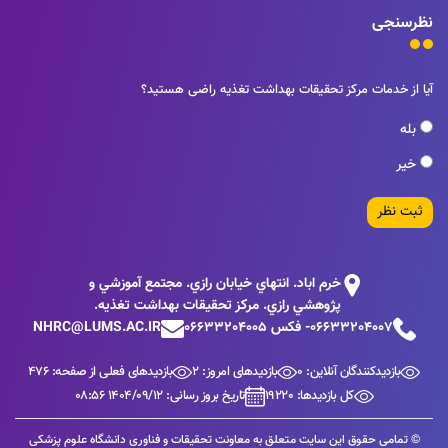
نظرسنجی
آیا از خدمات مرکز تحقیقات بهداشت تغذیه راضی هستید؟
بله
خیر
ثبت نظر
خرم اباد. انتهاي خيابان رازي. مجتمع آموزشي و
پژوهشي رازي. مركز تحقيقات بهداشت تغذيه.
06633204007- فکس 06633204005
NHRC@LUMS.AC.IR
بازدیدکنندگان آنلاین: 0
بازدیدهای امروز: 2
بازدیدهای فعلی از صفحه: 476
کل بازدیدها: 19220
تاریخ بروز رسانی: 1404/09/12 08:56
© تمامی حقوق این سایت متعلق به معاونت تحقیقات و فناوری دانشگاه علوم پزشکی