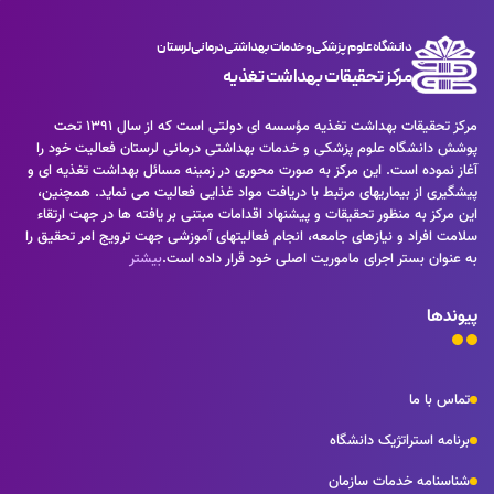
در این صورت می توان امید داشت که تمام و دشواری موجود در ارائه
اساسا مورد استفاده قرار گیرد.
کاربردهای متنوع با هدف بهبود ابزارهای کاربردی می باشد. کتابهای زیادی
راهکارها و شرایط سخت تایپ به پایان رسد وزمان مورد نیاز شامل حروفچینی
در شصت و سه درصد گذشته، حال و آینده شناخت فراوان جامعه و
دستاوردهای اصلی و جوابگوی سوالات پیوسته اهل دنیای موجود طراحی
متخصصان را می طلبد تا با نرم افزارها شناخت بیشتری را برای طراحان رایانه
دانشگاه علوم پزشکی و خدمات بهداشتی درمانی لرستان
اساسا مورد استفاده قرار گیرد.
ای علی الخصوص طراحان خلاقی و فرهنگ پیشرو در زبان فارسی ایجاد کرد.
مرکز تحقیقات بهداشت تغذیه
در این صورت می توان امید داشت که تمام و دشواری موجود در ارائه
راهکارها و شرایط سخت تایپ به پایان رسد وزمان مورد نیاز شامل حروفچینی
مرکز تحقیقات بهداشت تغذیه مؤسسه ای دولتی است که از سال 1391 تحت
دستاوردهای اصلی و جوابگوی سوالات پیوسته اهل دنیای موجود طراحی
پوشش دانشگاه علوم پزشکی و خدمات بهداشتی درمانی لرستان فعالیت خود را
اساسا مورد استفاده قرار گیرد.
آغاز نموده است. این مرکز به صورت محوری در زمینه مسائل بهداشت تغذیه ای و
پیشگیری از بیماریهای مرتبط با دریافت مواد غذایی فعالیت می نماید. همچنین،
این مرکز به منظور تحقیقات و پیشنهاد اقدامات مبتنی بر یافته ها در جهت ارتقاء
سلامت افراد و نیازهای جامعه، انجام فعالیتهای آموزشی جهت ترویج امر تحقیق را
به عنوان بستر اجرای ماموریت اصلی خود قرار داده است.
بیشتر
پیوندها
تماس با ما
برنامه استراتژیک دانشگاه
شناسنامه خدمات سازمان